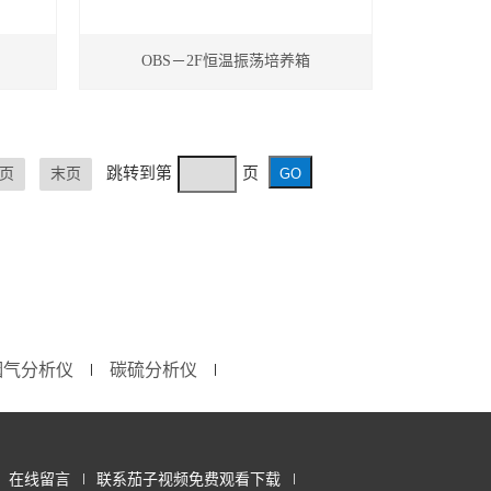
OBS－2F恒温振荡培养箱
跳转到第
页
页
末页
烟气分析仪
碳硫分析仪
∣
∣
在线留言
联系茄子视频免费观看下载