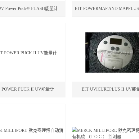
UV Power Puck® FLASH能量计
EIT POWERMAP AND MAPPL
T POWER PUCK II UV能量计
EIT UVICUREPLUS II UV