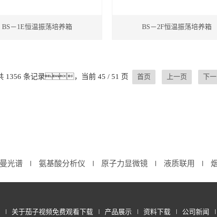
BS－1E恒温振荡培养箱
BS－2F恒温振荡培养箱
共 1356 条记录，当前 45 / 51 页
首页
上一页
下一
曼光谱
氨基酸分析仪
原子力显微镜
液质联用
∣
∣
∣
∣
关于茄子视频免费观看下载
产品展示
资料下载
公司新闻